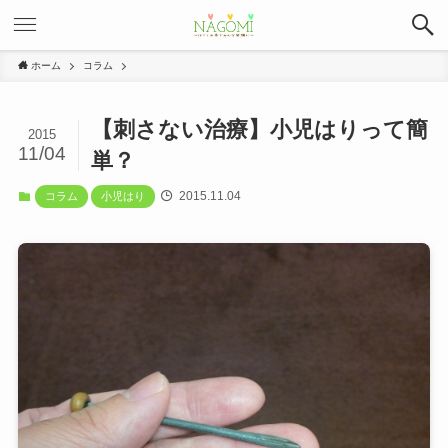
ホーム
コラム
【刺さない治療】小児はりって簡
2015
11/04
単？
2015.11.04
コラム
小児はり