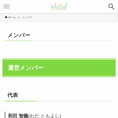
ホーム
メンバー
メンバー
運営メンバー
代表
和田 智義
(わだ ともよし)