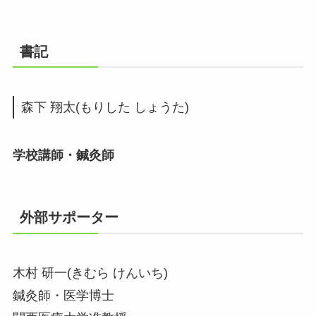
書記
森下 翔太(もりした しょうた)
学校講師・鍼灸師
外部サポーター
木村 研一(きむら けんいち)
鍼灸師・医学博士