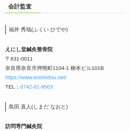
会計監査
福井 秀哉(ふくい ひでや)
えにし堂鍼灸整骨院
〒631-0011
奈良県奈良市押熊町1104-1 柳本ビル101B
https://www.enishidou.net/
TEL：
0742-81-9503
島田 直人(しまだ なおと)
訪問専門鍼灸院