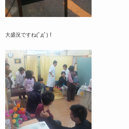
大盛況ですね(ﾟдﾟ)！