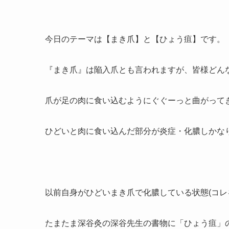
今日のテーマは【まき爪】と【ひょう疽】です。
『まき爪』は陥入爪とも言われますが、皆様どん
爪が足の肉に食い込むようにぐぐーっと曲がって
ひどいと肉に食い込んだ部分が炎症・化膿しかな
以前自身がひどいまき爪で化膿している状態(コレ
たまたま深谷灸の深谷先生の書物に「ひょう疽」