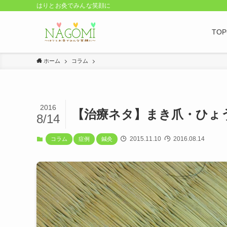
はりとお灸でみんな笑顔に
TO
ホーム
コラム
2016
【治療ネタ】まき爪・ひょ
8/14
2015.11.10
2016.08.14
コラム
症例
鍼灸