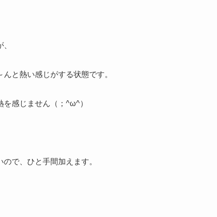
。
が、
～んと熱い感じがする状態です。
を感じません（；^ω^）
いので、ひと手間加えます。