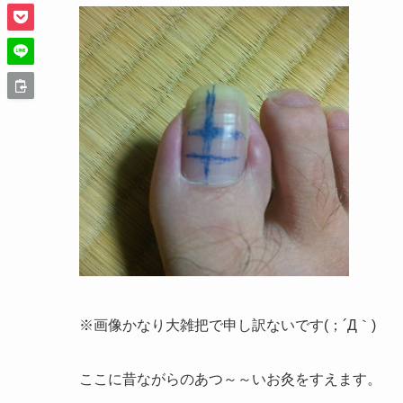
※画像かなり大雑把で申し訳ないです(；´Д｀)
ここに昔ながらのあつ～～いお灸をすえます。