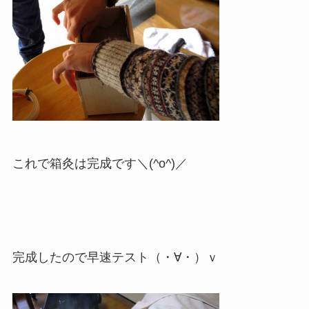
これで箱灸は完成です＼(^o^)／
完成したので早速テスト（・∀・）ｖ