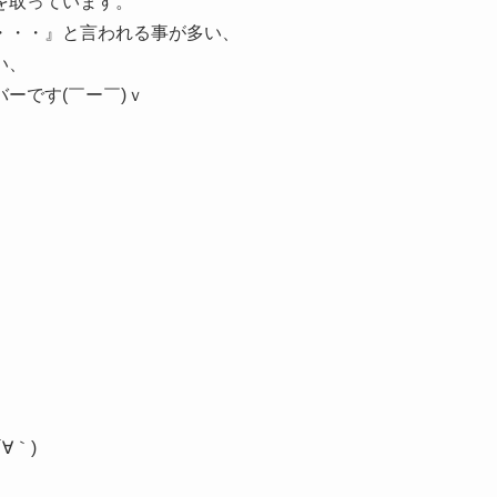
を取っています。
・・・』と言われる事が多い、
い、
ーです(￣ー￣)ｖ
∀｀)