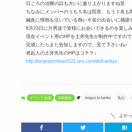
日ごろの治療の話も大いに盛り上がりますね笑
ちなみにメンバーのうち５名は院長、もう１名も
鍼灸に情熱を注いでいる熱い６名の出会いに感謝
8月23日に片男波で皆様にお会いできるのを楽しみに
現在イベント用のHPを土井先生が制作中ですので
完成したらまた告知しますので、見て下さいね♪
発起人の土井先生のHPはコチラ↓
http://tanpopomitaini521.wix.com/doiharikyu
イベント会議
活動報告
moguo to hariko
丸山
よか