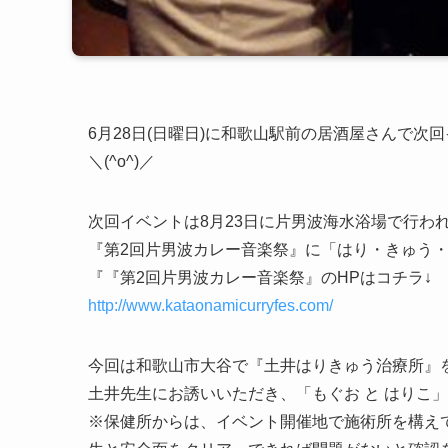
6月28日(日曜日)に和歌山駅前の居酒屋さんで
＼(^o^)／
次回イベントは8月23日に片男波海水浴場で行わ
『第2回片男波カレー音楽祭』に「はり・きゅう
『『第2回片男波カレー音楽祭』のHPはコチラ↓
http://www.kataonamicurryfes.com/
今回は和歌山市大谷で『土井はりきゅう治療所』
土井先生にお誘いいただき、「もぐお と はりこ
※保健所からは、イベント開催地で施術所を構え