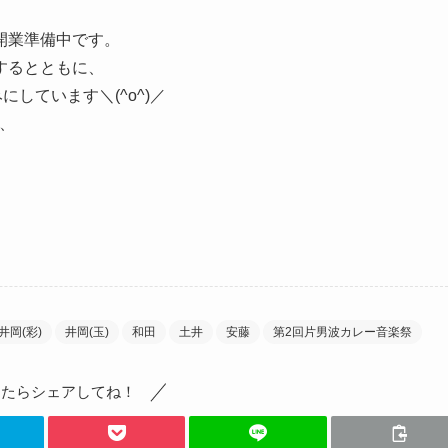
開業準備中です。
するとともに、
しています＼(^o^)／
、
井岡(彩)
井岡(玉)
和田
土井
安藤
第2回片男波カレー音楽祭
ったらシェアしてね！