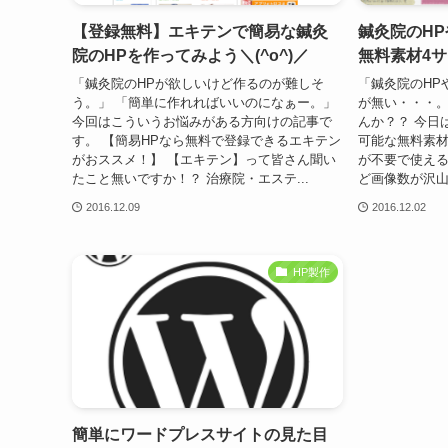
【登録無料】エキテンで簡易な鍼灸
鍼灸院のH
院のHPを作ってみよう＼(^o^)／
無料素材4
「鍼灸院のHPが欲しいけど作るのが難しそ
「鍼灸院のHP
う。」 「簡単に作れればいいのになぁー。」
が無い・・・。
今回はこういうお悩みがある方向けの記事で
んか？？ 今日
す。 【簡易HPなら無料で登録できるエキテン
可能な無料素材ペ
がおススメ！】 【エキテン】って皆さん聞い
が不要で使える
たこと無いですか！？ 治療院・エステ...
ど画像数が沢山あ
2016.12.09
2016.12.02
HP製作
簡単にワードプレスサイトの見た目