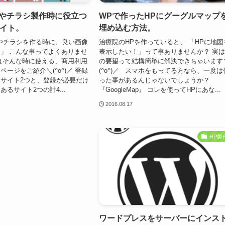
Pやチラシ製作時に役立つ
WPで作ったHPにグーグルマップ
サイト。
埋め込む方法。
やチラシを作る時に、良い画像
治療院のHPを作っていると、 「HPに地図
」 こんな事ってよくありませ
表示したい！」って事ありませんか？ 実
はそんな時に使える、商用利用
の要望って結構簡単に解決できちゃいます
ージをご紹介＼(^o^)／ 登録
(^o^)／ スマホをもってる方なら、一度は
サイト2つと、登録が必要だけ
った事があるんじゃないでしょうか？
るサイト2つの計4...
『GoogleMap』 コレを使ってHPにあな...
2016.08.17
HP製
ワードプレスをサーバーにインス