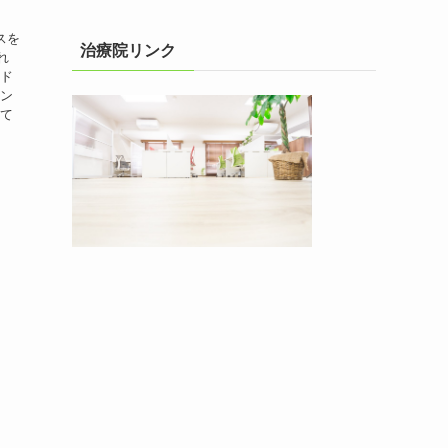
スを
治療院リンク
れ
アド
イン
して