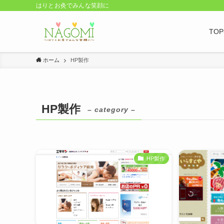
はりとお灸でみんな笑顔に
TO
ホーム
HP製作
HP製作
– category –
HP製作