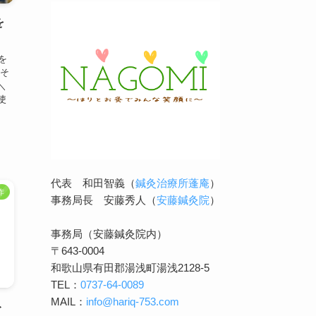
を
を
はそ
＼
使
代表 和田智義（
鍼灸治療所蓬庵
）
作
事務局長 安藤秀人（
安藤鍼灸院
）
事務局（安藤鍼灸院内）
〒643-0004
和歌山県有田郡湯浅町湯浅2128-5
TEL：
0737-64-0089
MAIL：
info@hariq-753.com
ト